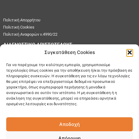
Πολιτική Απορρήτου
Πολιτική Cookies
Πολιτική Αναφορών ν.4990/22
ΔΙΑΓΝΩΣΤΙΚΟ ΑΡΙΣΤΟΤΕΛΟΥΣ
Συγκατάθεση Cookies
ΑΡΙΣΤΟΤΕΛΟΥΣ 182, ΑΧΑΡΝΑΙ ΑΘΗΝΑ
210 2400531
Για να παρέχουμε την καλύτερη εμπειρία, χρησιμοποιούμε
τεχνολογίες όπως cookies για την αποθήκευση ή/και την πρόσβαση σε
210 2463166
πληροφορίες συσκευών. Η συγκατάθεση για τις εν λόγω τεχνολογίες
info@diagpan.gr
θα μας επιτρέψει να επεξεργαστούμε δεδομένα προσωπικού
χαρακτήρα, όπως συμπεριφορά περιήγησης ή μοναδικά
ΔΙΑΓΝΩΣΤΙΚΟ Λ.ΔΗΜΟΚΡΑΤΙΑΣ
αναγνωριστικά σε αυτόν τον ιστότοπο. Η μη συγκατάθεση ή η
ανάκληση της συγκατάθεσης, μπορεί να επηρεάσει αρνητικά
Λ.ΔΗΜΟΚΡΑΤΙΑΣ 280, ΑΧΑΡΝΑΙ ΑΘΗΝΑ
ορισμένες λειτουργίες και δυνατότητες.
210 2387728
210 2313833
Αποδοχή
info@diagpan.gr
Απόρριψη